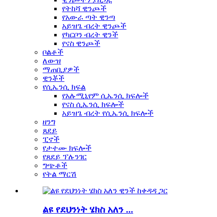
የትከሻ ዊንጮች
የአውራ ጣት ዊንጣ
አይዝጌ ብረት ዊንጮች
የካርቦን ብረት ዊንች
የናስ ዊንጮች
ቦልቶች
ለውዝ
ማጠቢያዎች
ዊንቾች
የሲኤንሲ ክፍል
የአሉሚኒየም ሲኤንሲ ክፍሎች
የናስ ሲኤንሲ ክፍሎች
አይዝጌ ብረት የሲኤንሲ ክፍሎች
ዘንግ
ጸደይ
ፒኖች
የታተሙ ክፍሎች
የጸደይ ፕሉንገር
ግጭቶች
የትል ማርሽ
ልዩ የደህንነት ሄክስ አለን ...