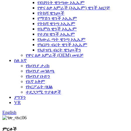
የደህንነት ዊንጣው ኦኢኤም
የዋና ዕቃ አምራች (ኦኢኤም) ዊንች አዘጋጅ
የትከሻ ዊንጮች
የማሽን ዊንች ኦኢኤም
የትከሻ ዊንጣ ኦኢኤም
የሴምስ ዊንች ኦኢኤም
የተያዘ ዊንች ኦኢኤም
የአውራ ጣት ዊንጣ ኦኢኤም
የካርቦን ብረት ዊንች ኦኢኤም
የአይዝጌ ብረት ዊንጮችን
የዋና ዕቃ አምራች (OEM) መፍቻ
ስለ እኛ
የኩባንያ ታሪክ
የኩባንያ መገለጫ
የኩባንያ ቡድን
የእኛ አቅም
የኮርፖሬት ባህል
ተደጋጋሚ ጥያቄዎች
ያግኙን
VR
English
ምርቶች