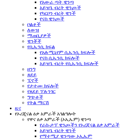
የአውራ ጣት ዊንጣ
አይዝጌ ብረት ዊንጮች
የካርቦን ብረት ዊንች
የናስ ዊንጮች
ቦልቶች
ለውዝ
ማጠቢያዎች
ዊንቾች
የሲኤንሲ ክፍል
የአሉሚኒየም ሲኤንሲ ክፍሎች
የናስ ሲኤንሲ ክፍሎች
አይዝጌ ብረት የሲኤንሲ ክፍሎች
ዘንግ
ጸደይ
ፒኖች
የታተሙ ክፍሎች
የጸደይ ፕሉንገር
ግጭቶች
የትል ማርሽ
ዜና
የኦሪጂናል ዕቃ አምራች አገልግሎት
የዋና ዕቃ አምራች (ኦኢኤም) ዊንጣ
የራስ-ታፕ ዊንጮችን የኦሪጂናል ዕቃ አምራች
አይዝጌ ብረት ዊንች
የማተሚያ ዊንጣው ኦኢኤም