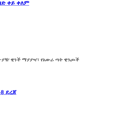
ዝድ ቀይ ቀለም
የተያዥ ዊንች ማያያዣ፣ የአውራ ጣት ዊንጮች
8 ደረጃ