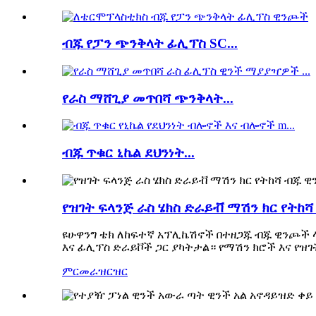
ብጁ የፓን ጭንቅላት ፊሊፕስ SC...
የራስ ማሸጊያ መጥበሻ ጭንቅላት...
ብጁ ጥቁር ኒኬል ደህንነት...
የዝገት ፍላንጅ ራስ ሄክስ ድራይቭ ማሽን ክር የትከሻ
ዩሁዋንግ ቴክ ለከፍተኛ አፕሊኬሽኖች በተዘጋጁ ብጁ ዊንጮች ላይ
እና ፊሊፕስ ድራይቮች ጋር ያካትታል። የማሽን ክሮች እና የ
ምርመራ
ዝርዝር