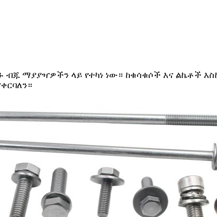
 ብጁ ማያያዣዎችን ላይ የተካነ ነው። ከቁሳቁሶች እና ልኬቶች እስ
ቀርባለን።