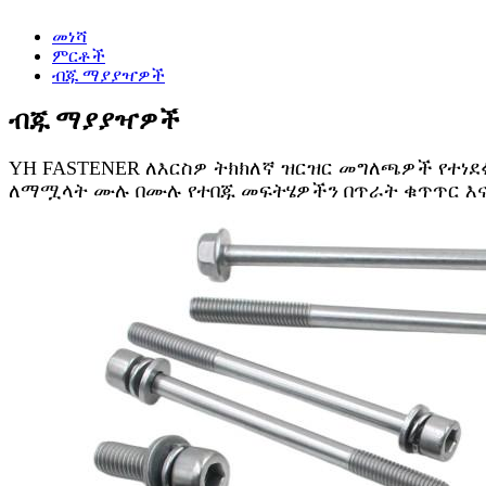
መነሻ
ምርቶች
ብጁ ማያያዣዎች
ብጁ ማያያዣዎች
YH FASTENER ለእርስዎ ትክክለኛ ዝርዝር መግለጫዎች የተነደፉ
ለማሟላት ሙሉ በሙሉ የተበጁ መፍትሄዎችን በጥራት ቁጥጥር እና