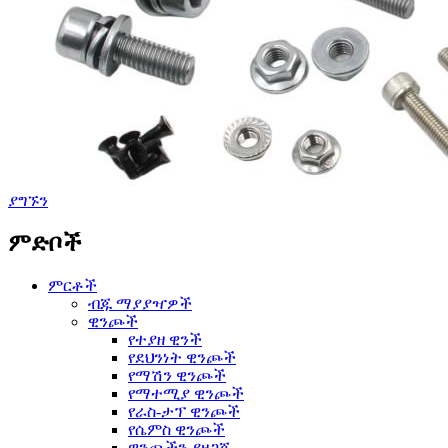
ያግኙን
ምድቦች
ምርቶች
ብጁ ማያያዣዎች
ዊንጮች
የተያዘ ዊንች
የደህንነት ዊንጮች
የማሽን ዊንጮች
የማተሚያ ዊንጮች
የራስ-ታፕ ዊንጮች
የሴምስ ዊንጮች
ዊንጮችን ያዘጋጁ