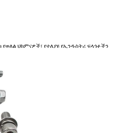
ከ የወለል ህክምናዎች፣ የተለያዩ የኢንዱስትሪ ፍላጎቶችን