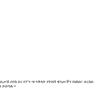
ቢጦሽ ሰንክ እና የፓን ጭንቅላት የትከሻ ዊንጮችን ከሄክስ፣ ቶርክስ
ን ይሰጣሉ።