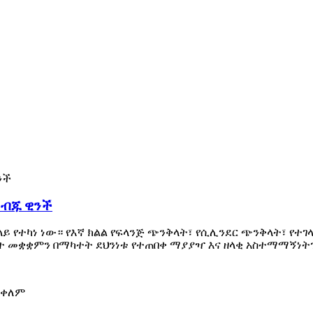
 ብጁ ዊንች
 የተካነ ነው። የእኛ ክልል የፍላንጅ ጭንቅላት፣ የሲሊንደር ጭንቅላት፣ የተገላ
ዝገት መቋቋምን በማካተት ደህንነቱ የተጠበቀ ማያያዣ እና ዘላቂ አስተማማኝነት