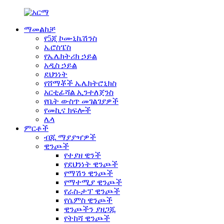
ማመልከቻ
የ5ጂ ኮሙኒኬሽንስ
ኤሮስፔስ
የኤሌክትሪክ ኃይል
አዲስ ኃይል
ደህንነት
የሸማቾች ኤሌክትሮኒክስ
አርቲፊሻል ኢንተለጀንስ
የቤት ውስጥ መገልገያዎች
የመኪና ክፍሎች
ሌላ
ምርቶች
ብጁ ማያያዣዎች
ዊንጮች
የተያዘ ዊንች
የደህንነት ዊንጮች
የማሽን ዊንጮች
የማተሚያ ዊንጮች
የራስ-ታፕ ዊንጮች
የሴምስ ዊንጮች
ዊንጮችን ያዘጋጁ
የትከሻ ዊንጮች