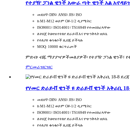
የተያዥ ፓነል ዊንች አውራ ጣት ዊንች አል አኖዳይ
መደበኛ፡ DIN፣ ANSI፣ JIS፣ ISO
ከ M1-M12 ወይም O#-1/2 ዲያሜትር
ISO9001፣ ISO14001፣ TS16949 የተመሰከረላቸው
ለተበጀ ትዕዛዝ የተለየ ድራይቭ እና የጭንቅላት ዘይቤ
የተለያዩ ቁሳቁሶች ሊበጁ ይችላሉ
MOQ: 10000 ቁርጥራጮች
ምድብ፡ ብጁ ማያያዣዎች
መለያዎች፡ የተያዥ ፓነል ዊንች፣ 
ምርመራ
ዝርዝር
የሃመር ድራይቭ ዊንች ዩ ድራይቭ ዊንች አቅራቢ 18-
መደበኛ፡ DIN፣ ANSI፣ JIS፣ ISO
ከ M1-M12 ወይም O#-1/2 ዲያሜትር
ISO9001፣ ISO14001፣ TS16949 የተመሰከረላቸው
ለተበጀ ትዕዛዝ የተለየ ድራይቭ እና የጭንቅላት ዘይቤ
የተለያዩ ቁሳቁሶች ሊበጁ ይችላሉ