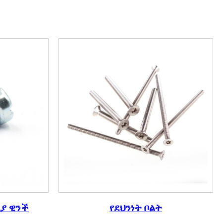
ቢያ ዊንች
የደህንነት ቦልት