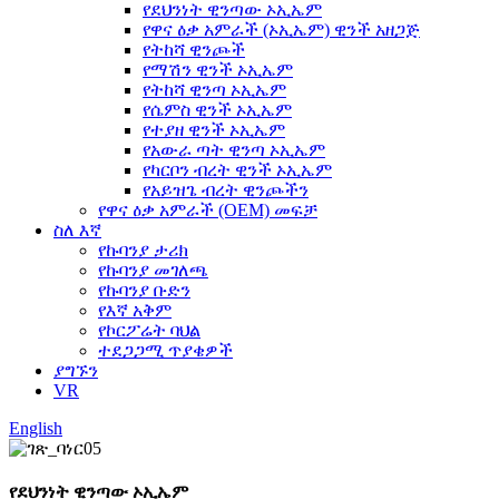
የደህንነት ዊንጣው ኦኢኤም
የዋና ዕቃ አምራች (ኦኢኤም) ዊንች አዘጋጅ
የትከሻ ዊንጮች
የማሽን ዊንች ኦኢኤም
የትከሻ ዊንጣ ኦኢኤም
የሴምስ ዊንች ኦኢኤም
የተያዘ ዊንች ኦኢኤም
የአውራ ጣት ዊንጣ ኦኢኤም
የካርቦን ብረት ዊንች ኦኢኤም
የአይዝጌ ብረት ዊንጮችን
የዋና ዕቃ አምራች (OEM) መፍቻ
ስለ እኛ
የኩባንያ ታሪክ
የኩባንያ መገለጫ
የኩባንያ ቡድን
የእኛ አቅም
የኮርፖሬት ባህል
ተደጋጋሚ ጥያቄዎች
ያግኙን
VR
English
የደህንነት ዊንጣው ኦኢኤም