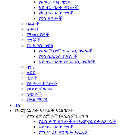
የአውራ ጣት ዊንጣ
አይዝጌ ብረት ዊንጮች
የካርቦን ብረት ዊንች
የናስ ዊንጮች
ቦልቶች
ለውዝ
ማጠቢያዎች
ዊንቾች
የሲኤንሲ ክፍል
የአሉሚኒየም ሲኤንሲ ክፍሎች
የናስ ሲኤንሲ ክፍሎች
አይዝጌ ብረት የሲኤንሲ ክፍሎች
ዘንግ
ጸደይ
ፒኖች
የታተሙ ክፍሎች
የጸደይ ፕሉንገር
ግጭቶች
የትል ማርሽ
ዜና
የኦሪጂናል ዕቃ አምራች አገልግሎት
የዋና ዕቃ አምራች (ኦኢኤም) ዊንጣ
የራስ-ታፕ ዊንጮችን የኦሪጂናል ዕቃ አምራች
አይዝጌ ብረት ዊንች
የማተሚያ ዊንጣው ኦኢኤም