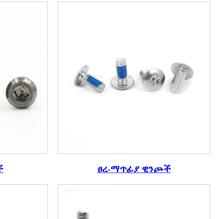
ች
ፀረ-ማጥፊያ ዊንጮች