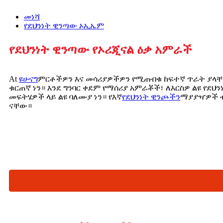
መነሻ
የደህንነት ዊንጣው ኦኢኤም
የደህንነት ዊንጣው የኦሪጂናል ዕቃ አምራች
At
ዩሁናግ
ምርቶችዎን እና መሳሪያዎችዎን የሚጠብቁ ከፍተኛ ጥራት ያላቸ
ቁርጠኛ ነን። እንደ ግንባር ቀደም የማሰሪያ አምራቾች፣ ለእርስዎ ልዩ የደህ
መፍትሄዎች ላይ ልዩ ባለሙያ ነን። የእኛ
የደህንነት ዊንጮችን
ማያያዣዎች ብ
ናቸው።