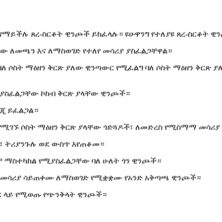
የማይችሉ ጸረ-ስርቆት ዊንጮች ይከፈላሉ። ዩሁዋንግ የተለያዩ ጸረ-ስርቆት ዊ
ላቸው ለመጫን እና ለማስወገድ የተለየ መሳሪያ ያስፈልጋቸዋል።
 ባለ ሶስት ማዕዘን ቅርጽ ያለው ዊንጣውር የሚፈልግ ባለ ሶስት ማዕዘን ቅርጽ
ሚያስፈልጋቸው ኮከብ ቅርጽ ያላቸው ዊንጮች።
ነጂ ይፈልጋል።
 የሚገኙ ሶስት ማዕዘን ቅርጽ ያላቸው ጎድጓዶች፣ ለመድረስ የሚስማማ መሳሪያ
፣ ትሪያንጉሉ ወደ ውስጥ እየጠቆመ።
ቀም ማስተካከል የሚያስፈልጋቸው ባለ ሁለት ጎን ዊንጮች።
ኛውን መሳሪያ ሳይጠቀሙ ለማስወገድ የሚቋቋሙ የአንድ አቅጣጫ ዊንጮች።
ወደ ላይ የሚወጡ የጭንቅላት ዊንጮች።