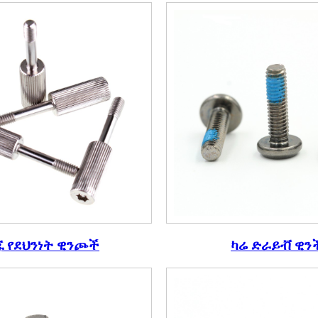
 የደህንነት ዊንጮች
ካሬ ድራይቭ ዊን