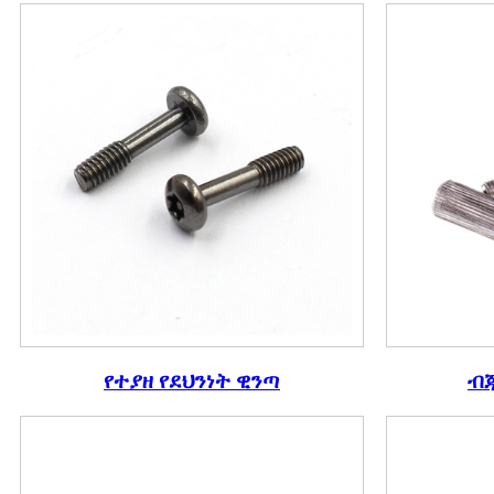
የተያዘ የደህንነት ዊንጣ
ብጁ