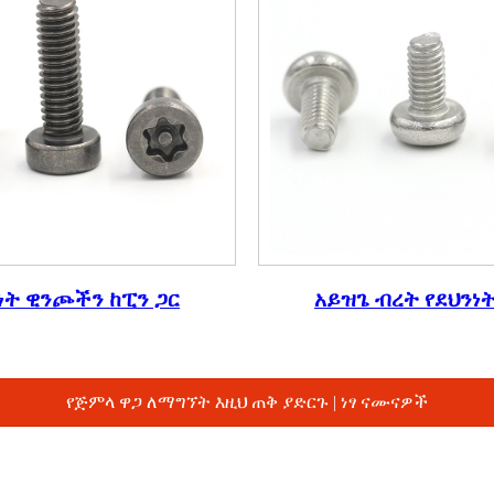
ነት ዊንጮችን ከፒን ጋር
አይዝጌ ብረት የደህንነ
የጅምላ ዋጋ ለማግኘት እዚህ ጠቅ ያድርጉ | ነፃ ናሙናዎች