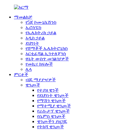
ማመልከቻ
የ5ጂ ኮሙኒኬሽንስ
ኤሮስፔስ
የኤሌክትሪክ ኃይል
አዲስ ኃይል
ደህንነት
የሸማቾች ኤሌክትሮኒክስ
አርቲፊሻል ኢንተለጀንስ
የቤት ውስጥ መገልገያዎች
የመኪና ክፍሎች
ሌላ
ምርቶች
ብጁ ማያያዣዎች
ዊንጮች
የተያዘ ዊንች
የደህንነት ዊንጮች
የማሽን ዊንጮች
የማተሚያ ዊንጮች
የራስ-ታፕ ዊንጮች
የሴምስ ዊንጮች
ዊንጮችን ያዘጋጁ
የትከሻ ዊንጮች