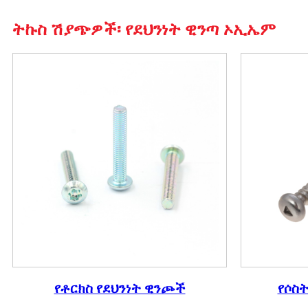
ትኩስ ሽያጭዎች፡ የደህንነት ዊንጣ ኦኢኤም
የቶርክስ የደህንነት ዊንጮች
የሶስት