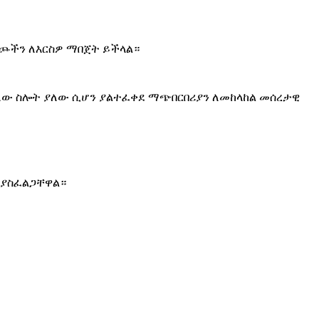
ንጮችን ለእርስዎ ማበጀት ይችላል።
 ያለው ስሎት ያለው ሲሆን ያልተፈቀደ ማጭበርበሪያን ለመከላከል መሰረታዊ
 ያስፈልጋቸዋል።