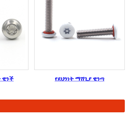
ት ዊንች
የደህንነት ማሸጊያ ዊንጣ