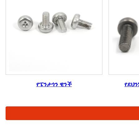
የፔንታጎን ዊንች
የደህን