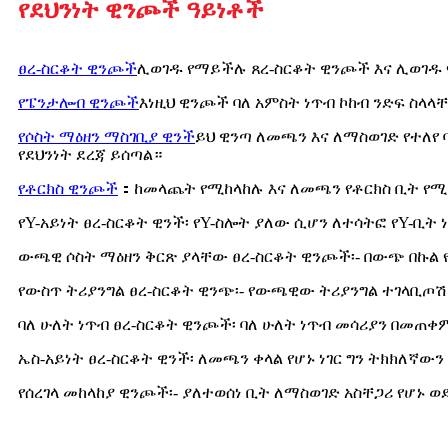
የደህንነት ዊንጮች ዓይነቶች
ፀረ-ስርቆት ዊንጮች
ሊወገዱ የማይችሉ ጸረ-ስርቆት ዊንጮች እና ሊወገዱ 
የፔንታሎብ ዊንጮች
እነዚህ ዊንጮች ባለ አምስት ነጥብ ኮከብ ንድፍ ስላ
የሶስት ማዕዘን ማስገቢያ ዊንች
ይህ ዊንጣ ለመጫን እና ለማስወገድ የተለየ
የደህንነት ደረጃ ይሰጣል።
የቶርክስ ዊንጮች
：ከመላጨት የሚከላከሉ እና ለመጫን የቶርክስ ቢት የ
የY-አይነት ፀረ-ስርቆት ዊንች፡ የY-ስሎት ያለው ሲሆን ለተሳትፎ የY-ቢት 
ውጫዊ ሶስት ማዕዘን ቅርጽ ያላቸው ፀረ-ስርቆት ዊንጮች፡- በውጭ በኩል
የውስጥ ትሪያንግል ፀረ-ስርቆት ዊንጭ፡- የውጫዊው ትሪያንግል ተገላቢጦሽ
ባለ ሁለት ነጥብ ፀረ-ስርቆት ዊንጮች፡ ባለ ሁለት ነጥብ መሳሪያን በመጠ
ኤስ-አይነት ፀረ-ስርቆት ዊንች፡ ለመጫን ቀላል የሆኑ ነገር ግን ትክክለ
የሰረገላ መከላከያ ዊንጮች፡- ያለተወሰነ ቢት ለማስወገድ አስቸጋሪ የሆኑ 