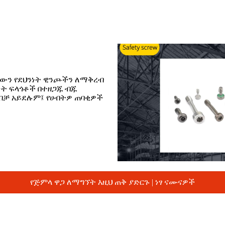
ውን የደህንነት ዊንጮችን ለማቅረብ
ንነት ፍላጎቶች በተዘጋጁ ብጁ
ቻ አይደሉም፤ የሀብትዎ ጠባቂዎች
የጅምላ ዋጋ ለማግኘት እዚህ ጠቅ ያድርጉ | ነፃ ናሙናዎች