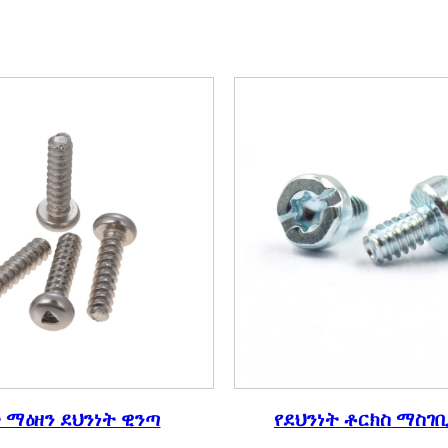
 ማዕዘን ደህንነት ዊንጣ
የደህንነት ቶርክስ ማስገ