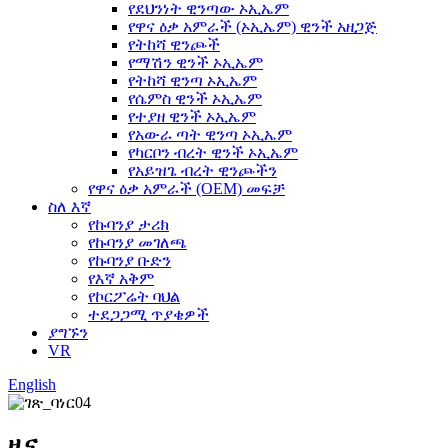
የደህንነት ዊንጣው ኦኢኤም
የዋና ዕቃ አምራች (ኦኢኤም) ዊንች አዘጋጅ
የትከሻ ዊንጮች
የማሽን ዊንች ኦኢኤም
የትከሻ ዊንጣ ኦኢኤም
የሴምስ ዊንች ኦኢኤም
የተያዘ ዊንች ኦኢኤም
የአውራ ጣት ዊንጣ ኦኢኤም
የካርቦን ብረት ዊንች ኦኢኤም
የአይዝጌ ብረት ዊንጮችን
የዋና ዕቃ አምራች (OEM) መፍቻ
ስለ እኛ
የኩባንያ ታሪክ
የኩባንያ መገለጫ
የኩባንያ ቡድን
የእኛ አቅም
የኮርፖሬት ባህል
ተደጋጋሚ ጥያቄዎች
ያግኙን
VR
English
ዜና