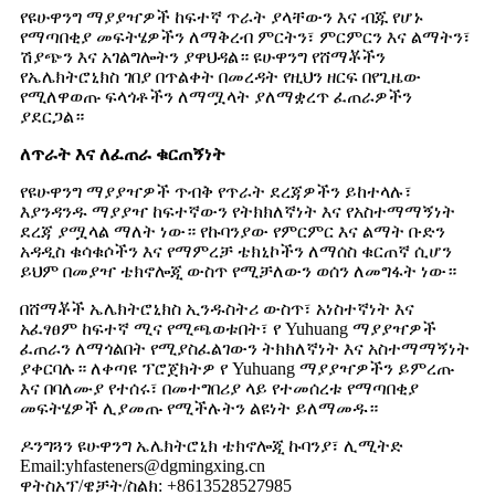
የዩሁዋንግ ማያያዣዎች ከፍተኛ ጥራት ያላቸውን እና ብጁ የሆኑ
የማጣበቂያ መፍትሄዎችን ለማቅረብ ምርትን፣ ምርምርን እና ልማትን፣
ሽያጭን እና አገልግሎትን ያዋህዳል። ዩሁዋንግ የሸማቾችን
የኤሌክትሮኒክስ ገበያ በጥልቀት በመረዳት የዚህን ዘርፍ በየጊዜው
የሚለዋወጡ ፍላጎቶችን ለማሟላት ያለማቋረጥ ፈጠራዎችን
ያደርጋል።
ለጥራት እና ለፈጠራ ቁርጠኝነት
የዩሁዋንግ ማያያዣዎች ጥብቅ የጥራት ደረጃዎችን ይከተላሉ፣
እያንዳንዱ ማያያዣ ከፍተኛውን የትክክለኛነት እና የአስተማማኝነት
ደረጃ ያሟላል ማለት ነው። የኩባንያው የምርምር እና ልማት ቡድን
አዳዲስ ቁሳቁሶችን እና የማምረቻ ቴክኒኮችን ለማሰስ ቁርጠኛ ሲሆን
ይህም በመያዣ ቴክኖሎጂ ውስጥ የሚቻለውን ወሰን ለመግፋት ነው።
በሸማቾች ኤሌክትሮኒክስ ኢንዱስትሪ ውስጥ፣ አነስተኛነት እና
አፈፃፀም ከፍተኛ ሚና የሚጫወቱበት፣ የ Yuhuang ማያያዣዎች
ፈጠራን ለማጎልበት የሚያስፈልገውን ትክክለኛነት እና አስተማማኝነት
ያቀርባሉ። ለቀጣዩ ፕሮጀክትዎ የ Yuhuang ማያያዣዎችን ይምረጡ
እና በባለሙያ የተሰሩ፣ በመተግበሪያ ላይ የተመሰረቱ የማጣበቂያ
መፍትሄዎች ሊያመጡ የሚችሉትን ልዩነት ይለማመዱ።
ዶንግጓን ዩሁዋንግ ኤሌክትሮኒክ ቴክኖሎጂ ኩባንያ፣ ሊሚትድ
Email:yhfasteners@dgmingxing.cn
ዋትስአፕ/ዌቻት/ስልክ: +8613528527985