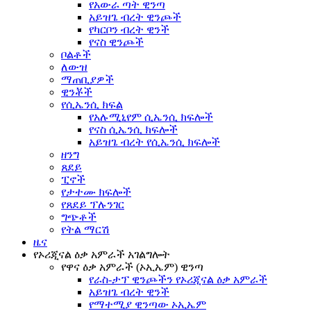
የአውራ ጣት ዊንጣ
አይዝጌ ብረት ዊንጮች
የካርቦን ብረት ዊንች
የናስ ዊንጮች
ቦልቶች
ለውዝ
ማጠቢያዎች
ዊንቾች
የሲኤንሲ ክፍል
የአሉሚኒየም ሲኤንሲ ክፍሎች
የናስ ሲኤንሲ ክፍሎች
አይዝጌ ብረት የሲኤንሲ ክፍሎች
ዘንግ
ጸደይ
ፒኖች
የታተሙ ክፍሎች
የጸደይ ፕሉንገር
ግጭቶች
የትል ማርሽ
ዜና
የኦሪጂናል ዕቃ አምራች አገልግሎት
የዋና ዕቃ አምራች (ኦኢኤም) ዊንጣ
የራስ-ታፕ ዊንጮችን የኦሪጂናል ዕቃ አምራች
አይዝጌ ብረት ዊንች
የማተሚያ ዊንጣው ኦኢኤም