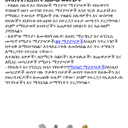
ለተለያዩ አፕሊኬሽኖች አጠቃላይ መፍትሄዎች
- የቁልፍ ሰሌዳ እና የክፍሎች ማያያዣ ማያያዣዎች፡ የዩሁዋንግ
ትክክለኛ በሆነ መንገድ የተሰሩ ማያያዣዎች እንደ ሃርድ ድራይቭ እና
የማህደረ ትውስታ ሞጁሎች ያሉ የቁልፍ ሰሌዳዎችን እና ውስጣዊ
ክፍሎችን ደህንነቱ በተጠበቀ እና በተረጋጋ ሁኔታ መጫንን ያረጋግጣሉ፣
ይህም የማስታወሻ ደብተሮችን አጠቃላይ ዘላቂነት እና አፈጻጸም
ያሻሽላል።
- ለድምጽ ማጉያ፣ ለመዳሰሻ ሰሌዳ፣ ለአየር ማራገቢያ እና ለፒሲቢ
መጫኛ የሚሆኑ ማያያዣዎች፡
ልዩ ማያያዣዎች
እነዚህን ንጥረ ነገሮች
በጥብቅ ለማስተካከል፣ እንዳይፈናቀሉ ለመከላከል እና ጥሩ ተግባርን
ለማረጋገጥ የተነደፉ ናቸው።
ለተለበሱ ዕቃዎች፣ ለስማርት ስልኮች፣ ለታብሌቶች፣ ለጨዋታዎች እና
ለቪአር መሳሪያዎች የሚሆኑ ማያያዣዎች
- የክፍሉን እና የፒሲቢ አባሪ፡ የዩሁዋንግ
ማይክሮ ማያያዣዎች
በእነዚህ
መሳሪያዎች ውስጥ ባሉ ጥቃቅን ቦታዎች ውስጥ የውስጥ ክፍሎችን እና
የወረዳ ቦርዶችን ለመጠበቅ ፍጹም ናቸው፣ ይህም የተረጋጋ የኤሌክትሪክ
ግንኙነቶችን እና ሜካኒካል ታማኝነትን ያረጋግጣል።