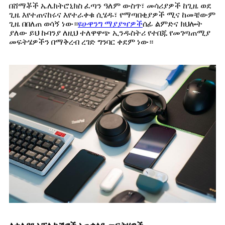
በሸማቾች ኤሌክትሮኒክስ ፈጣን ዓለም ውስጥ፣ መሳሪያዎች ከጊዜ ወደ
ጊዜ እየተጠናከሩና እየተራቀቁ ሲሄዱ፣ የማጣበቂያዎች ሚና ከመቼውም
ጊዜ በበለጠ ወሳኝ ነው።
ዩሁዋንግ ማያያዣዎች
ሰፊ ልምድና ክህሎት
ያለው ይህ ኩባንያ ለዚህ ተለዋዋጭ ኢንዱስትሪ የተበጁ የመገጣጠሚያ
መፍትሄዎችን በማቅረብ ረገድ ግንባር ቀደም ነው።