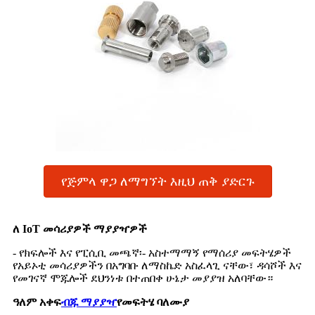
የጅምላ ዋጋ ለማግኘት እዚህ ጠቅ ያድርጉ
ለ IoT መሳሪያዎች ማያያዣዎች
- የክፍሎች እና የፒሲቢ መጫኛ፡- አስተማማኝ የማሰሪያ መፍትሄዎች
የአይኦቲ መሳሪያዎችን በአግባቡ ለማስኬድ አስፈላጊ ናቸው፣ ዳሳሾች እና
የመገናኛ ሞጁሎች ደህንነቱ በተጠበቀ ሁኔታ መያያዝ አለባቸው።
ዓለም አቀፍ
ብጁ ማያያዣ
የመፍትሄ ባለሙያ