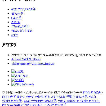
ብጁ ማያያዣዎች
ዊንጮች
ቦልቶች
ለውዝ
ማጠቢያዎች
የሲኤንሲ ክፍል
ዘንግ
ያግኙን
ዶንግጓን ከተማ ዩሁዋንግ ኤሌክትሮኒክ ቴክኖሎጂ ኩባንያ ሊሚትድ
+86-769-86910666
yhfasteners@dgmingxing.cn
© የቅጂ መብት - 2010-2025፡ መብቱ በህግ የተጠበቀ ነው።
የጣቢያ ካርታ
-
የራስ-ታፕ ዊንጣ
,
የውሃ መከላከያ ኦ-ሪንግ የራስ-ማሸግ ዊንጮች
,
የራስ
ማሸጊያ ዊንች
,
የራስ ማኅተም ዊንጮች
,
የውሃ መከላከያ ማሸጊያ ዊንጣ
,
የውሃ መከላከያ ማሸጊያ ቦልት
,
ሁሉም ምርቶች