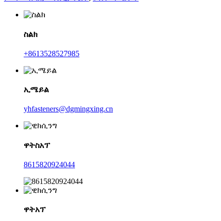
ስልክ
+8613528527985
ኢሜይል
yhfasteners@dgmingxing.cn
ዋትስአፕ
8615820924044
ዋትአፕ