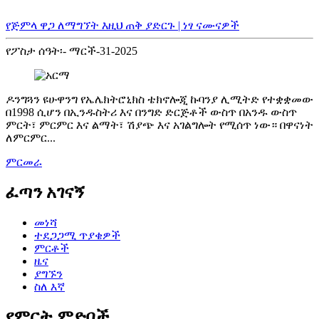
የጅምላ ዋጋ ለማግኘት እዚህ ጠቅ ያድርጉ | ነፃ ናሙናዎች
የፖስታ ሰዓት፡- ማርች-31-2025
ዶንግጓን ዩሁዋንግ የኤሌክትሮኒክስ ቴክኖሎጂ ኩባንያ ሊሚትድ የተቋቋመው
በ1998 ሲሆን በኢንዱስትሪ እና በንግድ ድርጅቶች ውስጥ በአንዱ ውስጥ
ምርት፣ ምርምር እና ልማት፣ ሽያጭ እና አገልግሎት የሚሰጥ ነው። በዋናነት
ለምርምር...
ምርመራ
ፈጣን አገናኝ
መነሻ
ተደጋጋሚ ጥያቄዎች
ምርቶች
ዜና
ያግኙን
ስለ እኛ
የምርት ምድቦች