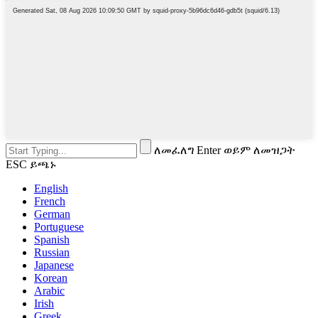
ለመፈለግ Enter ወይም ለመዝጋት
ESC ይጫኑ
English
French
German
Portuguese
Spanish
Russian
Japanese
Korean
Arabic
Irish
Greek