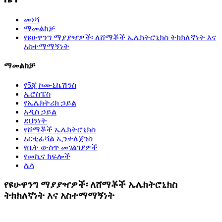
መነሻ
ማመልከቻ
የዩሁዋንግ ማያያዣዎች፡ ለሸማቾች ኤሌክትሮኒክስ ትክክለኛነት እና
አስተማማኝነት
ማመልከቻ
የ5ጂ ኮሙኒኬሽንስ
ኤሮስፔስ
የኤሌክትሪክ ኃይል
አዲስ ኃይል
ደህንነት
የሸማቾች ኤሌክትሮኒክስ
አርቲፊሻል ኢንተለጀንስ
የቤት ውስጥ መገልገያዎች
የመኪና ክፍሎች
ሌላ
የዩሁዋንግ ማያያዣዎች፡ ለሸማቾች ኤሌክትሮኒክስ
ትክክለኛነት እና አስተማማኝነት