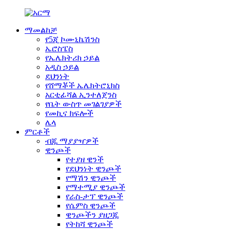
ማመልከቻ
የ5ጂ ኮሙኒኬሽንስ
ኤሮስፔስ
የኤሌክትሪክ ኃይል
አዲስ ኃይል
ደህንነት
የሸማቾች ኤሌክትሮኒክስ
አርቲፊሻል ኢንተለጀንስ
የቤት ውስጥ መገልገያዎች
የመኪና ክፍሎች
ሌላ
ምርቶች
ብጁ ማያያዣዎች
ዊንጮች
የተያዘ ዊንች
የደህንነት ዊንጮች
የማሽን ዊንጮች
የማተሚያ ዊንጮች
የራስ-ታፕ ዊንጮች
የሴምስ ዊንጮች
ዊንጮችን ያዘጋጁ
የትከሻ ዊንጮች